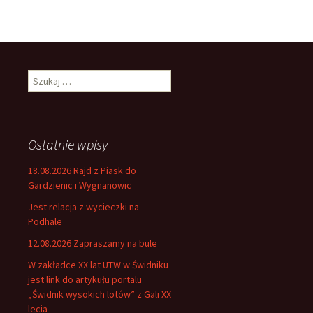
Szukaj:
Ostatnie wpisy
18.08.2026 Rajd z Piask do
Gardzienic i Wygnanowic
Jest relacja z wycieczki na
Podhale
12.08.2026 Zapraszamy na bule
W zakładce XX lat UTW w Świdniku
jest link do artykułu portalu
„Świdnik wysokich lotów” z Gali XX
lecia