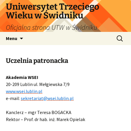
Uniwersytet Trzeciego
Wieku w Świdniku
Oficjalna strona UTW w Świdniku
Przejdź
Szukaj:
Menu
do
treści
Uczelnia patronacka
Akademia WSEI
20-209 Lublin ul. Mełgiewska 7/9
www.wsei.lublin.pl
e-mail:
sekretariat@wsei.lublin.pl
Kanclerz – mgr Teresa BOGACKA
Rektor – Prof. dr hab. inż. Marek Opielak