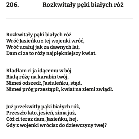
206. Rozkwitały pęki białych róż
Rozkwitały pąki białych róż.
Wróć Jasieńku z tej wojenki wróć,
Wróć ucałuj jak za dawnych lat,
Dam ci za to róży najpiękniejszy kwiat.
Kładłam ci ja idącemu w bój
Białą różę na karabin twój,
Nimeś odszedł, Jasiuleńku, stąd,
Nimeś próg przestąpił, kwiat na ziemi zwiądł.
Już przekwitły pąki białych róż,
Przeszło lato, jesień, zima już,
Cóż ci teraz dam, Jasieńku, hej,
Gdy z wojenki wrócisz do dziewczyny twej?