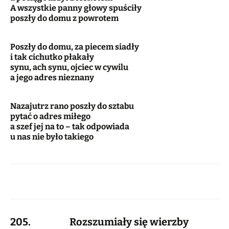
A wszystkie panny głowy spuściły
poszły do domu z powrotem
Poszły do domu, za piecem siadły
i tak cichutko płakały
synu, ach synu, ojciec w cywilu
a jego adres nieznany
Nazajutrz rano poszły do sztabu
pytać o adres miłego
a szef jej na to – tak odpowiada
u nas nie było takiego
205. Rozszumiały się wierzby