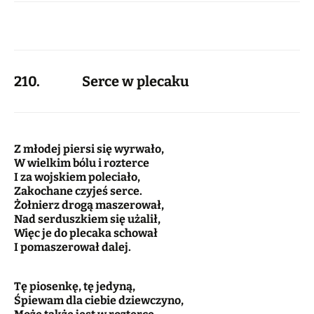
210. Serce w plecaku
Z młodej piersi się wyrwało,
W wielkim bólu i rozterce
I za wojskiem poleciało,
Zakochane czyjeś serce.
Żołnierz drogą maszerował,
Nad serduszkiem się użalił,
Więc je do plecaka schował
I pomaszerował dalej.
Tę piosenkę, tę jedyną,
Śpiewam dla ciebie dziewczyno,