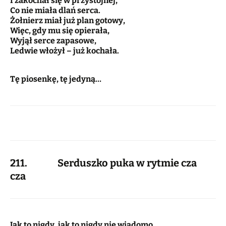
I zakochał się w przystojnej,
Co nie miała dlań serca.
Żołnierz miał już plan gotowy,
Więc, gdy mu się opierała,
Wyjął serce zapasowe,
Ledwie włożył – już kochała.
Tę piosenkę, tę jedyną…
211. Serduszko puka w rytmie cza
cza
Jak to nigdy, jak to nigdy nie wiadomo