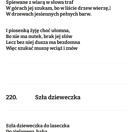
Śpiewane z wiarą w słowa traf
W górach jej szukam, bo w liście drzew wierzę,|
W drzewach jesiennych pełnych barw.
I piosenką żyję choć ułomna,
Bo nie ma nutek, brak jej słów
Lecz bez niej dusza ma bezdomna
Więc szukać muszę wciąż i znów
220. Szła dzieweczka
Szła dzieweczka do laseczka
Do zielonego, haha,