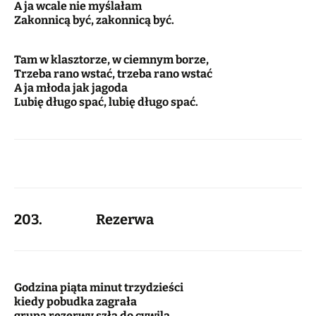
A ja wcale nie myślałam
Zakonnicą być, zakonnicą być.
Tam w klasztorze, w ciemnym borze,
Trzeba rano wstać, trzeba rano wstać
A ja młoda jak jagoda
Lubię długo spać, lubię długo spać.
203. Rezerwa
Godzina piąta minut trzydzieści
kiedy pobudka zagrała
grupa rezerwy szła do cywila