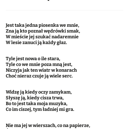
Jest taka jedna piosenka we mnie,
Zna ją kto poznał wędrówki smak,
W mieście jej szukać nadaremnie
W lesie zanuci ją każdy głaz.
Tyle jest nowa o ile stara,
Tyle co we mnie poza mną jest,
Niczyja jak ten wiatr w konarach
Choć nieraz czuje ją wiele serc.
Widzę ją kiedy oczy zamykam,
Słyszę ją, kiedy cisza trwa,
Bo to jest taka moja muzyka,
Co im ciszej, tym ładniej mi gra.
Nie ma jej w wierszach, co na papierze,