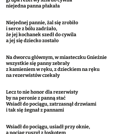
niejedna panna płakała
Niejednej pannie, żal się zrobiło
i serce z bólu zadrżało,
że jej kochanek szedł do cywila
a jej się dziecko zostało
Na dworcu głównym, w miasteczku Gnieźnie
wszystkie się panny zebrały
z kamieniem w ręku, z dzieckiem na ręku
na rezerwistów czekały
Lecz to nie honor dla rezerwisty
by na peronie z panną stać
Wsiadł do pociągu, zatrzasnął drzwiami
i tak się żegnał z pannami
Wsiadł do pociągu, usiadł przy oknie,
a pociąg ruszył z łoskotem