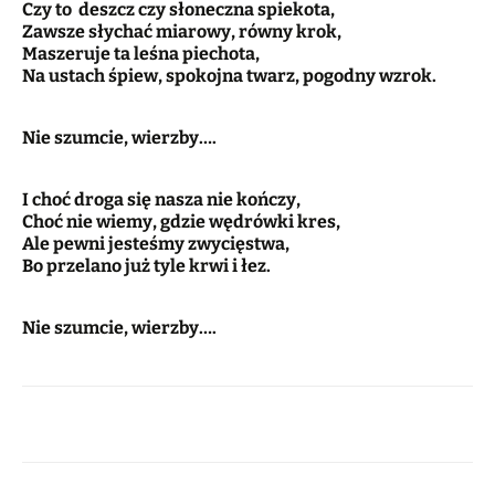
Czy to deszcz czy słoneczna spiekota,
Zawsze słychać miarowy, równy krok,
Maszeruje ta leśna piechota,
Na ustach śpiew, spokojna twarz, pogodny wzrok.
Nie szumcie, wierzby….
I choć droga się nasza nie kończy,
Choć nie wiemy, gdzie wędrówki kres,
Ale pewni jesteśmy zwycięstwa,
Bo przelano już tyle krwi i łez.
Nie szumcie, wierzby….