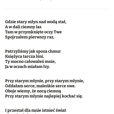
Gdzie stary młyn nad wodą stał,
A w dali ciemny las
Tam w przymknięte oczy Twe
Spojrzałem pierwszy raz.
Patrzyliśmy jak spoza chmur
Księżyca tarcza lśni.
Ty mocno całowałeś mnie,
Ja w oczach miałam łzy.
Przy starym młynie, przy starym młynie,
Oddałam serce, maleńkie serce swe.
Oboje wiemy, że nocą ciemną
Przy starym młynie najlepiej kochać się.
I przestał dla mnie istnieć świat