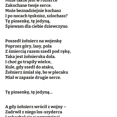
Może także jest w rozterce
Zakochane twoje serce.
Może beznadziejnie kochasz
I po nocach tęsknisz, szlochasz?
Tę piosenkę, tę jedyną,
Śpiewam dla ciebie dziewczyno.
Poszedł żołnierz na wojenkę
Poprzez góry, lasy, pola
Z śmiercią razem szedł pod rękę,
Taka jest żołnierska dola.
I choć go trapiły wielce,
Kule, gdy szedł do ataku,
Żołnierz śmiał się, bo w plecaku
Miał w zapasie drugie serce.
Tę piosenkę, tę jedyną…
A gdy żołnierz wrócił z wojny –
Zadrwił z niego los-szyderca