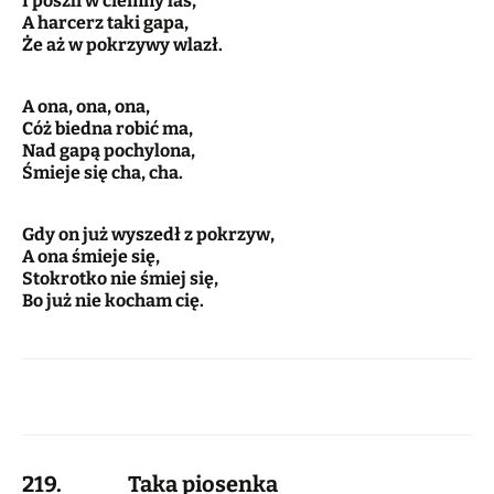
I poszli w ciemny las,
A harcerz taki gapa,
Że aż w pokrzywy wlazł.
A ona, ona, ona,
Cóż biedna robić ma,
Nad gapą pochylona,
Śmieje się cha, cha.
Gdy on już wyszedł z pokrzyw,
A ona śmieje się,
Stokrotko nie śmiej się,
Bo już nie kocham cię.
219. Taka piosenka