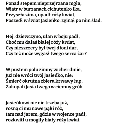
Ponad stepem nieprzejrzana mgła,
Wiatr w burzanach cichuteńko łka,
Przyszła zima, opadł róży kwiat,
Poszedł w świat Jasieńko, zginął po nim ślad.
Hej, dziewczyno, ułan w boju padł,
Choć mu dałaś białej róży kwiat,
Czy nieszczery był twej dłoni dar,
Czy też może wygasł twego serca żar?
W pustem polu zimny wicher dmie,
Już nie wróci twój Jasieńko, nie;
Śmierć okrutna zbiera krwawy łup,
Zakopali Jasia twego w ciemny grób
Jasieńkowi nic nie trzeba już,
rosną ci mu nowe pąki róż,
tam nad jarem, gdzie w wojence padł,
rozkwitł u mogiły biały róży kwiat.