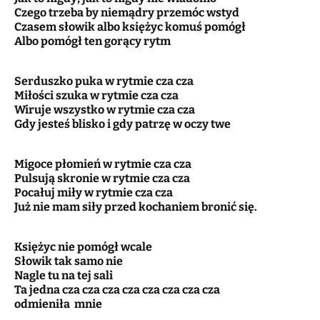
Czego trzeba by niemądry przemóc wstyd
Czasem słowik albo księżyc komuś pomógł
Albo pomógł ten gorący rytm
Serduszko puka w rytmie cza cza
Miłości szuka w rytmie cza cza
Wiruje wszystko w rytmie cza cza
Gdy jesteś blisko i gdy patrzę w oczy twe
Migoce płomień w rytmie cza cza
Pulsują skronie w rytmie cza cza
Pocałuj miły w rytmie cza cza
Już nie mam siły przed kochaniem bronić się.
Księżyc nie pomógł wcale
Słowik tak samo nie
Nagle tu na tej sali
Ta jedna cza cza cza cza cza cza cza cza
odmieniła mnie