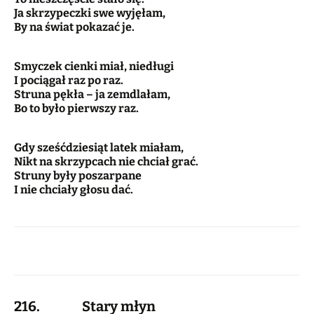
Ja skrzypeczki swe wyjęłam,
By na świat pokazać je.
Smyczek cienki miał, niedługi
I pociągał raz po raz.
Struna pękła – ja zemdlałam,
Bo to było pierwszy raz.
Gdy sześćdziesiąt latek miałam,
Nikt na skrzypcach nie chciał grać.
Struny były poszarpane
I nie chciały głosu dać.
216. Stary młyn