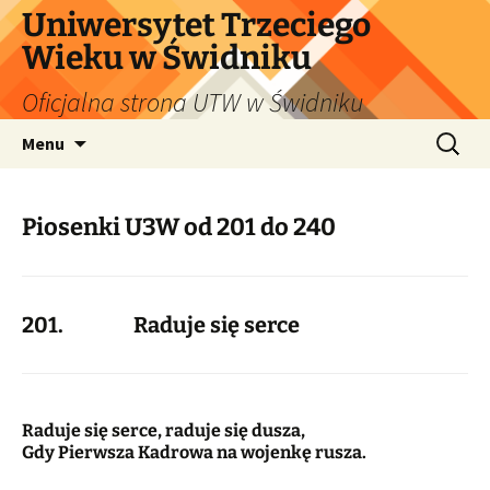
Uniwersytet Trzeciego
Wieku w Świdniku
Oficjalna strona UTW w Świdniku
Przejdź
Szukaj:
Menu
do
treści
Piosenki U3W od 201 do 240
201. Raduje się serce
Raduje się serce, raduje się dusza,
Gdy Pierwsza Kadrowa na wojenkę rusza.