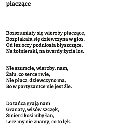
płaczące
Rozszumiały się wierzby płaczące,
Rozpłakała się dziewczyna w głos,
Od łez oczy podniosła błyszczące,
Na żołnierski, na twardy życia los.
Nie szumcie, wierzby, nam,
Żalu, co serce rwie,
Nie płacz, dziewczyno ma,
Bo w partyzantce nie jest źle.
Do tańca grają nam
Granaty, wisów szczęk,
Śmierć kosi niby łan,
Lecz my nie znamy, co to lęk.