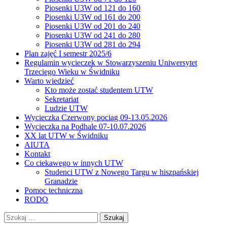
Piosenki U3W od 121 do 160
Piosenki U3W od 161 do 200
Piosenki U3W od 201 do 240
Piosenki U3W od 241 do 280
Piosenki U3W od 281 do 294
Plan zajęć I semestr 2025/6
Regulamin wycieczek w Stowarzyszeniu Uniwersytet
Trzeciego Wieku w Świdniku
Warto wiedzieć
Kto może zostać studentem UTW
Sekretariat
Ludzie UTW
Wycieczka Czerwony pociąg 09-13.05.2026
Wycieczka na Podhale 07-10.07.2026
XX lat UTW w Świdniku
AIUTA
Kontakt
Co ciekawego w innych UTW
Studenci UTW z Nowego Targu w hiszpańskiej
Granadzie
Pomoc techniczna
RODO
Szukaj: