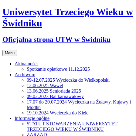
Uniwersytet Trzeciego Wieku w
Świdniku
Oficjalna strona UTW w Świdniku
Przejdź
Menu
do
treści
Aktualności
Spotkanie opłatkowe 11.12.2025
Archiwum
09-12.07.2025 Wycieczka do Wielkopolski
12.06.2025 Wawel
13.06.2025 Senioriada 2025
09.02.2023 Bal karnawałowy
17.07 do 20.07.2024 Wycieczka na Żuławy, Kujawy i
Modlin
19.10.2024 Wycieczka do Kielc
Informacje ogólne
STATUT STOWARZENIA UNIWERSYTET
TRZECIEGO WIEKU W ŚWIDNIKU
ZARZĄD