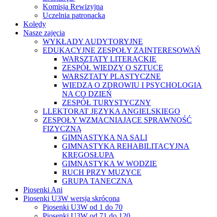
Komisja Rewizyjna
Uczelnia patronacka
Kolędy
Nasze zajęcia
WYKŁADY AUDYTORYJNE
EDUKACYJNE ZESPOŁY ZAINTERESOWAŃ
WARSZTATY LITERACKIE
ZESPÓŁ WIEDZY O SZTUCE
WARSZTATY PLASTYCZNE
WIEDZA O ZDROWIU I PSYCHOLOGIA
NA CO DZIEŃ
ZESPÓŁ TURYSTYCZNY
LLEKTORAT JĘZYKA ANGIELSKIEGO
ZESPOŁY WZMACNIAJĄCE SPRAWNOŚĆ
FIZYCZNĄ
GIMNASTYKA NA SALI
GIMNASTYKA REHABILITACYJNA
KRĘGOSŁUPA
GIMNASTYKA W WODZIE
RUCH PRZY MUZYCE
GRUPA TANECZNA
Piosenki Ani
Piosenki U3W wersja skrócona
Piosenki U3W od 1 do 70
Piosenki U3W od 71 do 120