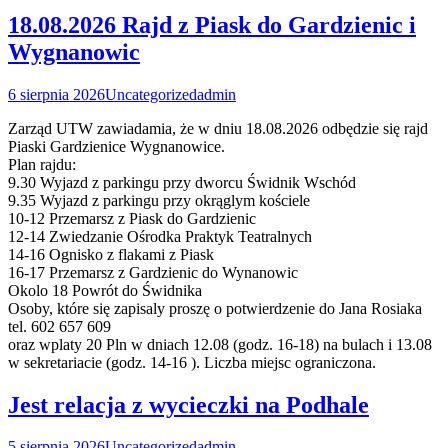
18.08.2026 Rajd z Piask do Gardzienic i
Wygnanowic
6 sierpnia 2026
Uncategorized
admin
Zarząd UTW zawiadamia, że w dniu 18.08.2026 odbędzie się rajd
Piaski Gardzienice Wygnanowice.
Plan rajdu:
9.30 Wyjazd z parkingu przy dworcu Świdnik Wschód
9.35 Wyjazd z parkingu przy okrąglym kościele
10-12 Przemarsz z Piask do Gardzienic
12-14 Zwiedzanie Ośrodka Praktyk Teatralnych
14-16 Ognisko z flakami z Piask
16-17 Przemarsz z Gardzienic do Wynanowic
Okolo 18 Powrót do Świdnika
Osoby, które się zapisaly proszę o potwierdzenie do Jana Rosiaka
tel. 602 657 609
oraz wplaty 20 Pln w dniach 12.08 (godz. 16-18) na bulach i 13.08
w sekretariacie (godz. 14-16 ). Liczba miejsc ograniczona.
Jest relacja z wycieczki na Podhale
5 sierpnia 2026
Uncategorized
admin